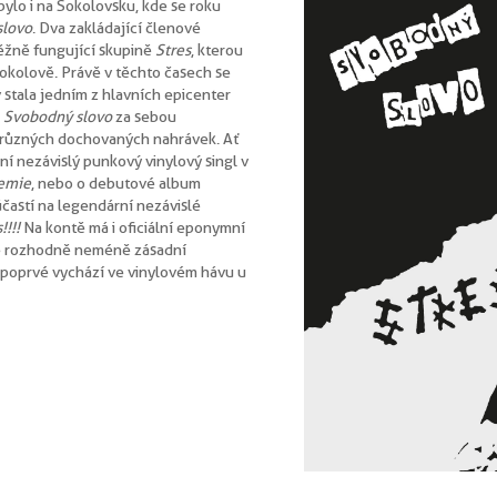
bylo i na Sokolovsku, kde se roku
slovo
. Dva zakládající členové
běžně fungující skupině
Stres
, kterou
v Sokolově. Právě v těchto časech se
 stala jedním z hlavních epicenter
.
Svobodný slovo
za sebou
 různých dochovaných nahrávek. Ať
ní nezávislý punkový vinylový singl v
emie
, nebo o debutové album
častí na legendární nezávislé
!!!!
Na kontě má i oficiální eponymní
 je rozhodně neméně zásadní
í poprvé vychází ve vinylovém hávu u