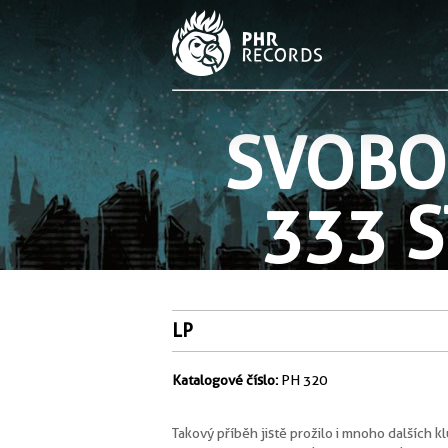
SVOBOD
333 
LP
Katalogové číslo:
PH 320
Takový příběh jistě prožilo i mnoho dalších k