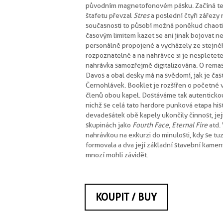
původním magnetofonovém pásku. Začíná t
štafetu převzal
Stres
a poslední čtyři zářezy
současnosti to působí možná poněkud chaotic
časovým limitem kazet se ani jinak bojovat n
personálně propojené a vycházely ze stejnéh
rozpoznatelné a na nahrávce si je nespletete
nahrávka samozřejmě digitalizována. O remas
Davos a obal desky má na svědomí, jak je č
Černohlávek. Booklet je rozšířen o početné
členů obou kapel. Dostáváme tak autentickou
nichž se celá tato hardore punková etapa hist
devadesátek obě kapely ukončily činnost, jej
skupinách jako
Fourth Face
,
Eternal Fire
atd.
nahrávkou na exkurzi do minulosti, kdy se t
formovala a dva její základní stavební kamen
mnozí mohli závidět.
KOUPIT / BUY