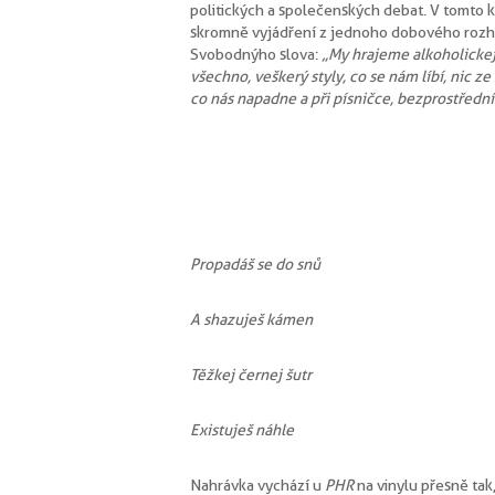
politických a společenských debat. V tomto 
skromně vyjádření z jednoho dobového rozh
Svobodnýho slova:
„My hrajeme alkoholickej
všechno, veškerý styly, co se nám líbí, nic 
co nás napadne a při písničce, bezprostřední
Propadáš se do snů
A shazuješ kámen
Těžkej černej šutr
Existuješ náhle
Nahrávka vychází u
PHR
na vinylu přesně tak