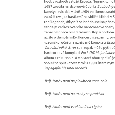
hudby rozhodli založit kapelu. Nejinak tomu 
1987 zrodila hardcoreová úderka
Svobodný 
kapely navíc dali v létě 1989 vzniknout sou
založili tzv. „za barákem“ na sídlišti Michal 
rodí legenda, díky níž se hnědouhelná pánev
tehdejší československé hardcoreové scény
zanechalo více hmatatelných stop v podobě
již šlo o demosnímky, koncertní záznamy, prv
tuzemsku, účast na uznávané kompilaci
Epid
Varování věků
.
Stres
se naopak může pyšnit ú
hardcoreové kompilaci
Fuck Off, Major Labels
album z roku 1993. A v historii obou spolků
společná split kazeta z roku 1990, která nyn
Papagájův hlasatel records
.
Tvůj úsměv není na plakátech coca-cola
Tvůj úsměv není na to aby se prodával
Tvůj úsměv není v reklamě na cigára