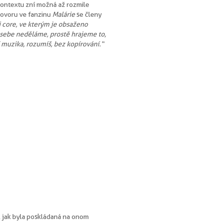
kontextu zní možná až rozmile
ovoru ve fanzinu
Malárie
se členy
 core, ve kterým je obsaženo
ze sebe neděláme, prostě hrajeme to,
 muzika, rozumíš, bez kopírování.“
, jak byla poskládaná na onom