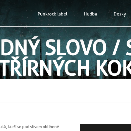
Punkrock label
Hudba
Desky
NÝ SLOVO / S
STŘÍRNÝCH KOK
POHLED VEN!!
luků, kteří se pod vlivem oblíbené