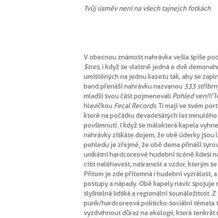
Tvůj úsměv není na všech tajnejch fotkách
V obecnou známost nahrávka vešla spíše pod
Stres
, i když se vlastně jedná o dvě demona
umístěných na jednu kazetu tak, aby se zaplnil
band přenáší nahrávku nazvanou
333 stříbr
mladší svou část pojmenovali
Pohled ven!!!
T
hlavičkou
Fecal Records
. Ti mají ve svém por
které na počátku devadesátých let minulého
povšimnutí. I když se málokterá kapela vyhn
nahrávky získáte dojem, že obě úderky jsou 
pohledu je zřejmé, že obě dema přináší syr
unikátní hardcoreové hudební scéně kdesi na
cítit naléhavost, nasranost a vzdor, kterým s
Přitom je zde přítomná i hudební vyzrálost, a
postupy a nápady. Obě kapely navíc spojuje 
slyšitelná lidská a regionální sounáležitost. Z
punk/hardcoreová politicko-sociální témata t
vyzdvihnout důraz na ekologii, která tenkrát