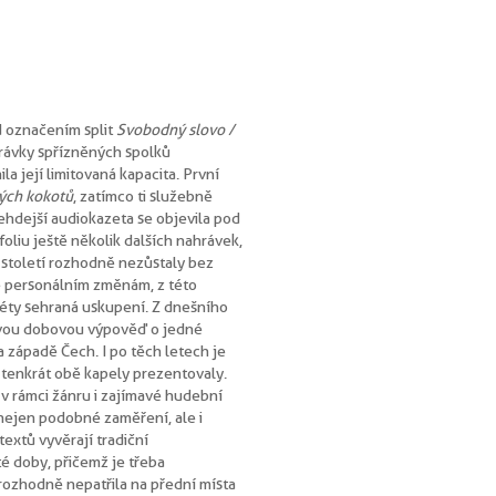
 označením split
Svobodný slovo /
hrávky spřízněných spolků
a její limitovaná kapacita. První
ných kokotů
, zatímco ti služebně
ehdejší audiokazeta se objevila pod
tfoliu ještě několik dalších nahrávek,
 století rozhodně nezůstaly bez
e personálním změnám, z této
léty sehraná uskupení. Z dnešního
ovou dobovou výpověď o jedné
 západě Čech. I po těch letech je
e tenkrát obě kapely prezentovaly.
 v rámci žánru i zajímavé hudební
nejen podobné zaměření, ale i
 textů vyvěrají tradiční
é doby, přičemž je třeba
 rozhodně nepatřila na přední místa