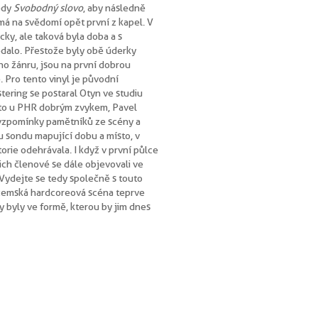
edy
Svobodný slovo
, aby následně
 má na svědomí opět první z kapel. V
ky, ale taková byla doba a s
edalo. Přestože byly obě úderky
o žánru, jsou na první dobrou
. Pro tento vinyl je původní
tering se postaral Otyn ve studiu
asto u PHR dobrým zvykem, Pavel
 vzpomínky pamětníků ze scény a
 sondu mapující dobu a místo, v
orie odehrávala. I když v první půlce
ich členové se dále objevovali ve
 Vydejte se tedy společně s touto
uzemská hardcoreová scéna teprve
y byly ve formě, kterou by jim dnes