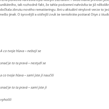
unikátního, tak rozhodně fakt, že tahle podzemní nahrávka se již několikr
dočkala zbrusu nového remasteringu. Ani u aktuální vinylové verze to j
nešlo jinak. O syrovější a ostřejší zvuk se tentokráte postaral Otyn z stud
A co tvoje hlava – nebojí se
snad je to ta pravá – nestydí se
a co tvoje hlava – sami jste jí naučili
snad je to ta pravá – sami jste ji
vyholili