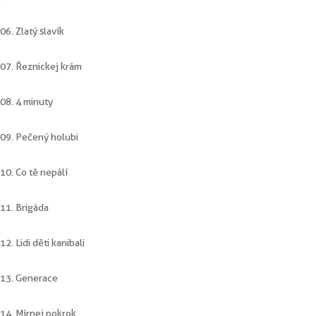
06. Zlatý slavík
07. Řeznickej krám
08. 4 minuty
09. Pečený holubi
10. Co tě nepálí
11. Brigáda
12. Lidi děti kanibali
13. Generace
14. Mírnej pokrok