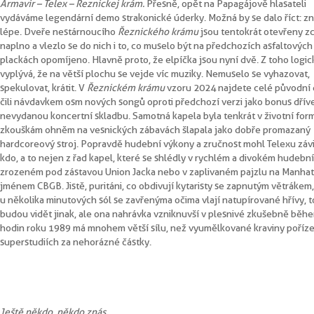
Armavir – Telex – Řeznickej krám.
Přesně, opět na Papagájově hlasateli
vydáváme legendární demo strakonické úderky. Možná by se dalo říct: z
lépe. Dveře nestárnoucího
Řeznického krámu
jsou tentokrát otevřeny z
naplno a vlezlo se do nich i to, co muselo být na předchozích asfaltových
plackách opomíjeno. Hlavně proto, že elpíčka jsou nyní dvě. Z toho logic
vyplývá, že na větší plochu se vejde víc muziky. Nemuselo se vyhazovat,
spekulovat, krátit. V
Řeznickém krámu
vzoru 2024 najdete celé původní
čili návdavkem osm nových songů oproti předchozí verzi jako bonus dřív
nevydanou koncertní skladbu. Samotná kapela byla tenkrát v životní form
zkouškám ohněm na vesnických zábavách šlapala jako dobře promazaný
hardcoreový stroj. Popravdě hudební výkony a zručnost mohl Telexu záv
kdo, a to nejen z řad kapel, které se shlédly v rychlém a divokém hudebn
zrozeném pod zástavou Union Jacka nebo v zaplivaném pajzlu na Manha
jménem CBGB. Jistě, puritáni, co obdivují kytaristy se zapnutým větrákem
u několika minutových sól se zavřenýma očima vlají natupírované hřívy, to
budou vidět jinak, ale ona nahrávka vzniknuvší v plesnivé zkušebně běh
hodin roku 1989 má mnohem větší sílu, než vyumělkované kraviny poříz
superstudiích za nehorázné částky.
Ještě někdo, někdo z nás