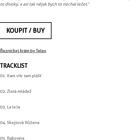
to divoký, a asi tak nějak bych to nechal ležet.
“
KOUPIT / BUY
Řeznickej krám by Telex
TRACKLIST
01. Kam vítr tam plášť
02. Zlatá mládež
03. La la la
04. Skejtová Růžena
05. Rakovina