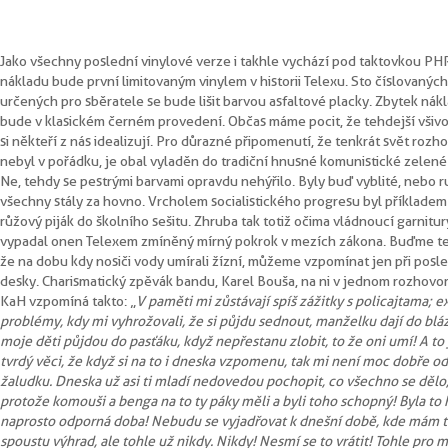
Jako všechny poslední vinylové verze i takhle vychází pod taktovkou PHR
nákladu bude první limitovaným vinylem v historii Telexu. Sto číslovanýc
určených pro sběratele se bude lišit barvou asfaltové placky. Zbytek nák
bude v klasickém černém provedení. Občas máme pocit, že tehdejší všiv
si někteří z nás idealizují. Pro důrazné připomenutí, že tenkrát svět rozh
nebyl v pořádku, je obal vyladěn do tradiční hnusné komunistické zelené
Ne, tehdy se pestrými barvami opravdu nehýřilo. Byly buď vyblité, nebo r
všechny stály za hovno. Vrcholem socialistického progresu byl příkladem
růžový piják do školního sešitu. Zhruba tak totiž očima vládnoucí garnitur
vypadal onen Telexem zmíněný mírný pokrok v mezích zákona. Buďme ted
že na dobu kdy nosiči vody umírali žízní, můžeme vzpomínat jen při posl
desky. Charismatický zpěvák bandu, Karel Bouša, na ni v jednom rozhovo
KaH vzpomíná takto: „
V paměti mi zůstávají spíš zážitky s policajtama; e
problémy, kdy mi vyhrožovali, že si půjdu sednout, manželku dají do blá
moje děti půjdou do pasťáku, když nepřestanu zlobit, to že oni umí! A to 
tvrdý věci, že když si na to i dneska vzpomenu, tak mi není moc dobře od
žaludku. Dneska už asi ti mladí nedovedou pochopit, co všechno se dělo
protože komouši a benga na to ty páky měli a byli toho schopný! Byla to
naprosto odporná doba! Nebudu se vyjadřovat k dnešní době, kde mám 
spoustu výhrad, ale tohle už nikdy. Nikdy! Nesmí se to vrátit! Tohle pro 