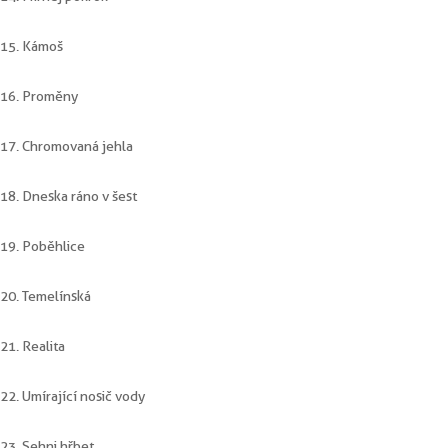
15. Kámoš
16. Proměny
17. Chromovaná jehla
18. Dneska ráno v šest
19. Poběhlice
20. Temelínská
21. Realita
22. Umírající nosič vody
23. Sehni hřbet