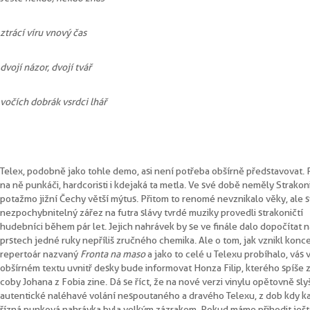
ztrácí víru v nový čas
dvojí názor, dvojí tvář
v očích dobrák v srdci lhář
Telex, podobně jako tohle demo, asi není potřeba obšírně představovat. P
na ně punkáči, hardcoristi i kdejaká ta metla. Ve své době neměly Strakon
potažmo jižní Čechy větší mýtus. Přitom to renomé nevznikalo věky, ale s
nezpochybnitelný zářez na futra slávy tvrdé muziky provedli strakoničtí
hudebníci během pár let. Jejich nahrávek by se ve finále dalo dopočítat n
prstech jedné ruky nepříliš zručného chemika. Ale o tom, jak vznikl konce
repertoár nazvaný
Fronta na maso
a jako to celé u Telexu probíhalo, vás 
obšírném textu uvnitř desky bude informovat Honza Filip, kterého spíše 
coby Johana z Fobia zine. Dá se říct, že na nové verzi vinylu opětovně sl
autentické naléhavé volání nespoutaného a dravého Telexu, z dob kdy k
řízná punková nahrávka byla velkým zázrakem. Pokud máme přihodit ješ