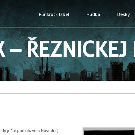
Punkrock label
Hudba
Desky
X – ŘEZNICKEJ
tehdy ještě pod názvem Novodur)