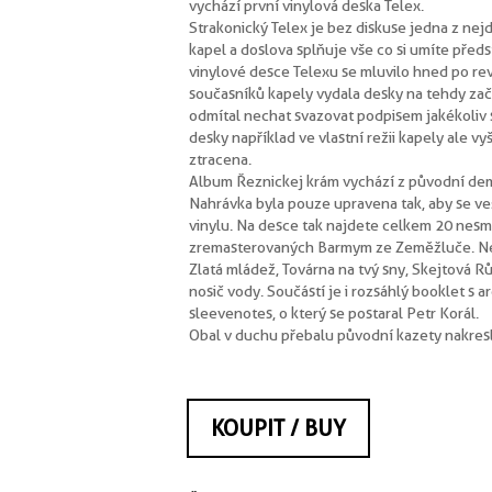
vychází první vinylová deska Telex.
Strakonický Telex je bez diskuse jedna z ne
kapel a doslova splňuje vše co si umíte před
vinylové desce Telexu se mluvilo hned po rev
současníků kapely vydala desky na tehdy zač
odmítal nechat svazovat podpisem jakékoliv s
desky například ve vlastní režii kapely ale v
ztracena.
Album Řeznickej krám vychází z původní de
Nahrávka byla pouze upravena tak, aby se v
vinylu. Na desce tak najdete celkem 20 nesm
zremasterovaných Barmym ze Zeměžluče. Nec
Zlatá mládež, Továrna na tvý sny, Skejtová Rů
nosič vody. Součástí je i rozsáhlý booklet s a
sleevenotes, o který se postaral Petr Korál.
Obal v duchu přebalu původní kazety nakresl
KOUPIT / BUY