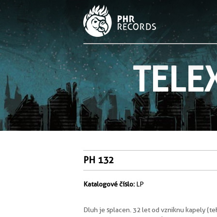
TELE
PH 132
Katalogové číslo:
LP
Dluh je splacen. 32 let od vzniknu kapely (