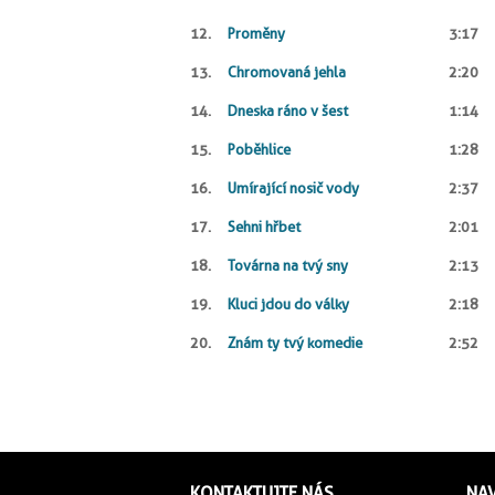
12.
Proměny
3:17
13.
Chromovaná jehla
2:20
14.
Dneska ráno v šest
1:14
15.
Poběhlice
1:28
16.
Umírající nosič vody
2:37
17.
Sehni hřbet
2:01
18.
Továrna na tvý sny
2:13
19.
Kluci jdou do války
2:18
20.
Znám ty tvý komedie
2:52
KONTAKTUJTE NÁS
NA