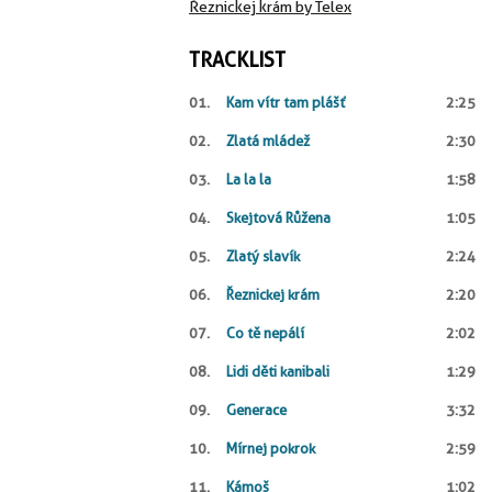
Řeznickej krám by Telex
TRACKLIST
01.
Kam vítr tam plášť
2:25
02.
Zlatá mládež
2:30
03.
La la la
1:58
04.
Skejtová Růžena
1:05
05.
Zlatý slavík
2:24
06.
Řeznickej krám
2:20
07.
Co tě nepálí
2:02
08.
Lidi děti kanibali
1:29
09.
Generace
3:32
10.
Mírnej pokrok
2:59
11.
Kámoš
1:02