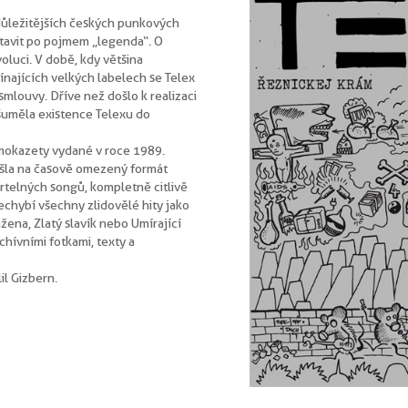
jdůležitějších českých punkových
stavit po pojmem „legenda“. O
oluci. V době, kdy většina
ínajících velkých labelech se Telex
mlouvy. Dříve než došlo k realizaci
yšuměla existence Telexu do
mokazety vydané v roce 1989.
ešla na časově omezený formát
rtelných songů, kompletně citlivě
hybí všechny zlidovělé hity jako
žena, Zlatý slavík nebo Umírající
rchívními fotkami, texty a
il Gizbern.