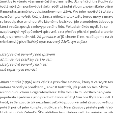
Jinak by to v tento významný čas snad ani nešlo. Už nefrčí uhlí a slupky z 
tudíž rabiátům punkový Ježíšek nadělí zásadní album znojemského písni
flamendra, známého pod pseudonymem
Záviš
. Pro jeho neotřelý styl se 
označení
pornofolk
. Což je žánr, z něhož intelektuály berou mory a mra
se kroutí palce u nohou. Ale kápněme božskou, jde o soudobou lidovou p
která vzešla z putyk a mluvy prostého lidu. Pokud si někdo myslí, že se
u zaplivaných výčepů mluví spisovně, a na přetřes přichází počasí a teorie 
tak je s prominutím vůl.
24. prosince
, ať již chcete či ne, nadělujeme na v
rebelantský písničkářský opus nazvaný
Záviš, syn vojáka
.
Lízaly se dvě panenky pod splavem
až jim sanice praskaly čert je vem
Lízaly se dvě panenky na hrázi
libé orgasmy je provází.
Milan Smrčka
(1956) alias
Záviš
je písničkář a básník, který si ve svých te
nebere servítky a předkládá „lehkost bytí“ tak, jak ji vidí on sám. Skrze
alkoholovou clonu a cigaretový kouř. Díky tomu se mu dostalo nebývalé
popularity a jedním z jeho předních fanoušků byl sám božský Karel Gott. 
tvrdil, že se v životě tak nezasmál, jako když poprvé viděl Závišovo vystou
poté si pořídil jeho kompletní diskografii. Mezi Závišovy přátele patří třeb
Hlas nebo Petr Zelenka. Škarohlídům samo sebou vadí, že zpěvákovy pí