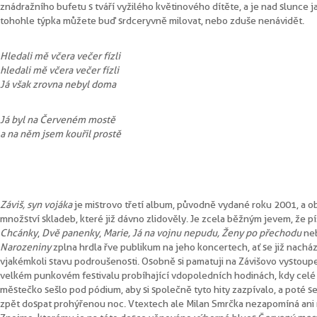
z nádražního bufetu s tváří vyžilého květinového dítěte, a je nad slunce j
tohohle týpka můžete buď srdceryvně milovat, nebo z duše nenávidět.
Hledali mě včera večer fízli
hledali mě včera večer fízli
Já však zrovna nebyl doma
Já byl na Červeném mostě
a na něm jsem kouřil prostě
Záviš, syn vojáka
je mistrovo třetí album, původně vydané roku 2001, a o
množství skladeb, které již dávno zlidověly. Je zcela běžným jevem, že p
Chcánky
,
Dvě panenky
,
Marie, Já na vojnu nepudu, Ženy po přechodu
ne
Narozeniny
zplna hrdla řve publikum na jeho koncertech, ať se již nacház
v jakémkoli stavu podroušenosti. Osobně si pamatuji na Závišovo vystoup
velkém punkovém festivalu probíhající v dopoledních hodinách, kdy celé
městečko sešlo pod pódium, aby si společně tyto hity zazpívalo, a poté se
zpět dospat prohýřenou noc. V textech ale Milan Smrčka nezapomíná ani