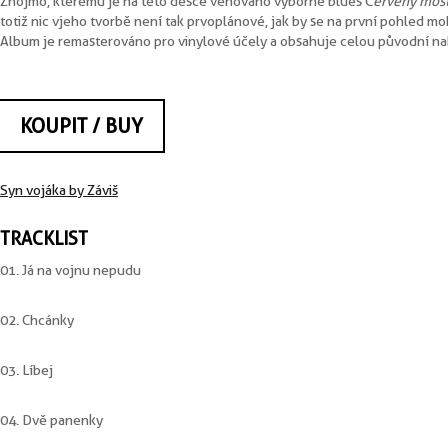
Znojmo, kterému je na této desce věnováno výborné blues Č
ervený mos
totiž nic v jeho tvorbě není tak prvoplánové, jak by se na první pohled mo
Album je remasterováno pro vinylové účely a obsahuje celou původní na
KOUPIT / BUY
Syn vojáka by Záviš
TRACKLIST
01. Já na vojnu nepudu
02. Chcánky
03. Líbej
04. Dvě panenky