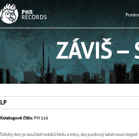
Punkr
ZÁVIŠ –
LP
Katalogové číslo:
PH 316
Štědrý den je součástí svátků klidu a míru, ale punkový label musí stejně 