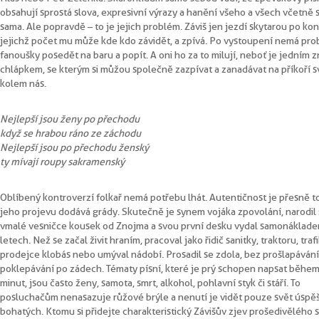
obsahují sprostá slova, expresivní výrazy a hanění všeho a všech včetně
sama. Ale popravdě – to je jejich problém. Záviš jen jezdí s kytarou po ko
jejichž počet mu může kde kdo závidět, a zpívá. Po vystoupení nemá pro
fanoušky posedět na baru a popít. A oni ho za to milují, neboť je jedním z 
chlápkem, se kterým si můžou společně zazpívat a zanadávat na příkoří s
kolem nás.
Nejlepší jsou ženy po přechodu
když se hrabou ráno ze záchodu
Nejlepší jsou po přechodu ženský
ty mívají roupy sakramenský
Oblíbený kontroverzí folkař nemá potřebu lhát. Autentičnost je přesně to
jeho projevu dodává grády. Skutečně je synem vojáka z povolání, narodil
v malé vesničce kousek od Znojma a svou první desku vydal samonáklad
letech. Než se začal živit hraním, pracoval jako řidič sanitky, traktoru, traf
prodejce klobás nebo umýval nádobí. Prosadil se zdola, bez prošlapávání
poklepávání po zádech. Tématy písní, které je prý schopen napsat během
minut, jsou často ženy, samota, smrt, alkohol, pohlavní styk či stáří. To
posluchačům nenasazuje růžové brýle a nenutí je vidět pouze svět úspě
bohatých. K tomu si přidejte charakteristický Závišův zjev prošedivělého