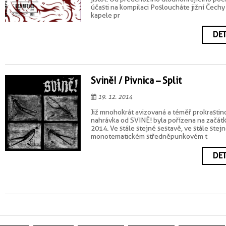
účasti na kompilaci Posloucháte jižní Čechy
kapele pr
DET
Svině! / Pivnica – Split
19. 12. 2014
Již mnohokrát avizovaná a téměř prokrasti
nahrávka od SVINĚ! byla pořízena na začátk
2014. Ve stále stejné sestavě, ve stále stej
monotematickém středněpunkovém t
DET