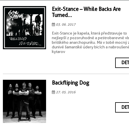
Exit-Stance – While Backs Are
Turned…
03. 06. 2017
Exit-Stance je kapela, která představuje to
nejlepší z pozoruhodné a pestrobarevné vl
britského anarchopunku. Má v sobě mocný 
dunivé šamanské údery bicích a nabroušen
kytarov
DET
Backfliping Dog
27. 05. 2016
DET