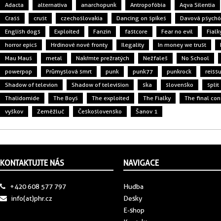
Adacta
alternativa
anarchopunk
Antropofóbia
Aqva Silentia
Crass
crust
czechoslovakia
Dancing on spikes
Davová psych
English dogs
Exploited
Fanzin
fastcore
Fear no evil
Fialk
horror epics
Hrdinové nové fronty
Ilegality
In money we trust
Mau Maus
metal
Nakŕmte prežratých
Nežfaleš
No School
powerpop
Průmyslová smrt
punk
punk77
punkrock
reiss
Shadow of televion
Shadow of television
ska
slovensko
split
Thalidomide
The Boys
The exploited
The Fialky
The final conf
vyškov
Zeměžluč
Československo
Šanov 1
KONTAKTUJTE NÁS
NAVIGACE
+420 608 577 797
Hudba
info(at)phr.cz
Desky
E-shop