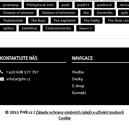
powerpop
Průmyslová smrt
punk
punk77
punkrock
reiss
Shadow of televion
Shadow of television
ska
slovensko
split
Thalidomide
The Boys
The exploited
The Fialky
The final conf
vyškov
Zeměžluč
Československo
Šanov 1
KONTAKTUJTE NÁS
NAVIGACE
+420 608 577 797
Hudba
info(at)phr.cz
Desky
E-shop
Kontakt
© 2015 PHR.cz |
Zásady ochrany osobních údajů a užívání souborů
Cookie