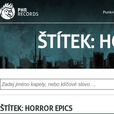
Punkr
ŠTÍTEK:
H
ŠTÍTEK:
HORROR EPICS