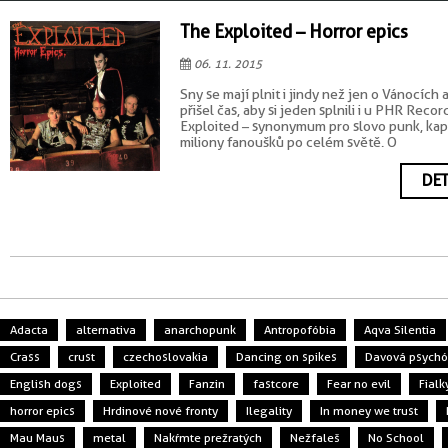
The Exploited – Horror epics
06. 11. 2015
Sny se mají plnit i jindy než jen o Vánocích a
přišel čas, aby si jeden splnili i u PHR Recor
Exploited – synonymum pro slovo punk, kap
miliony fanoušků po celém světě. O
DET
Adacta
alternativa
anarchopunk
Antropofóbia
Aqva Silentia
Crass
crust
czechoslovakia
Dancing on spikes
Davová psych
English dogs
Exploited
Fanzin
fastcore
Fear no evil
Fialk
horror epics
Hrdinové nové fronty
Ilegality
In money we trust
Mau Maus
metal
Nakŕmte prežratých
Nežfaleš
No School